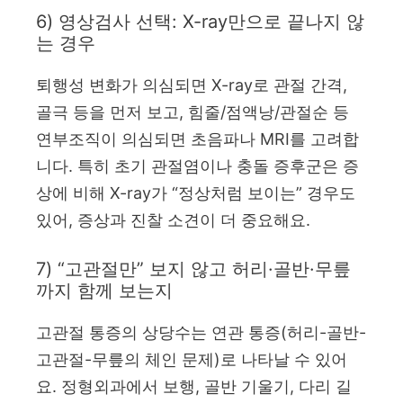
6) 영상검사 선택: X-ray만으로 끝나지 않
는 경우
퇴행성 변화가 의심되면 X-ray로 관절 간격,
골극 등을 먼저 보고, 힘줄/점액낭/관절순 등
연부조직이 의심되면 초음파나 MRI를 고려합
니다. 특히 초기 관절염이나 충돌 증후군은 증
상에 비해 X-ray가 “정상처럼 보이는” 경우도
있어, 증상과 진찰 소견이 더 중요해요.
7) “고관절만” 보지 않고 허리·골반·무릎
까지 함께 보는지
고관절 통증의 상당수는 연관 통증(허리-골반-
고관절-무릎의 체인 문제)로 나타날 수 있어
요. 정형외과에서 보행, 골반 기울기, 다리 길