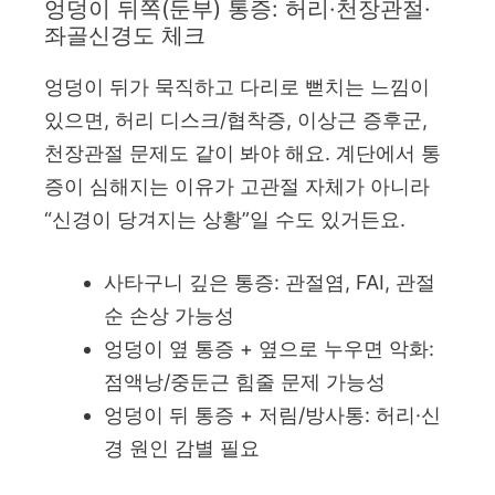
엉덩이 뒤쪽(둔부) 통증: 허리·천장관절·
좌골신경도 체크
엉덩이 뒤가 묵직하고 다리로 뻗치는 느낌이
있으면, 허리 디스크/협착증, 이상근 증후군,
천장관절 문제도 같이 봐야 해요. 계단에서 통
증이 심해지는 이유가 고관절 자체가 아니라
“신경이 당겨지는 상황”일 수도 있거든요.
사타구니 깊은 통증: 관절염, FAI, 관절
순 손상 가능성
엉덩이 옆 통증 + 옆으로 누우면 악화:
점액낭/중둔근 힘줄 문제 가능성
엉덩이 뒤 통증 + 저림/방사통: 허리·신
경 원인 감별 필요