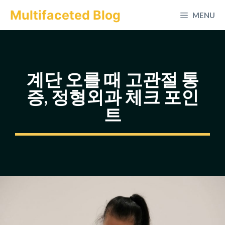
컨
Multifaceted Blog
MENU
텐
츠
로
건
계단 오를 때 고관절 통
너
증, 정형외과 체크 포인
뛰
트
기