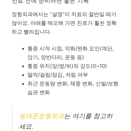
진료 전에 준비하면 좋은 기록
정형외과에서는 “설명”이 치료의 절반일 때가
많아요. 아래를 메모해 가면 진료가 훨씬 정확
하고 빨라집니다.
통증 시작 시점, 악화/완화 요인(계단,
앉기, 양반다리, 운동 등)
통증 위치(앞/옆/뒤)와 강도(0~10)
딸깍/걸림/잠김, 저림 여부
최근 운동량 변화, 체중 변화, 신발/보행
습관 변화
동대문정형외과
는 여기를 참고하
세요.