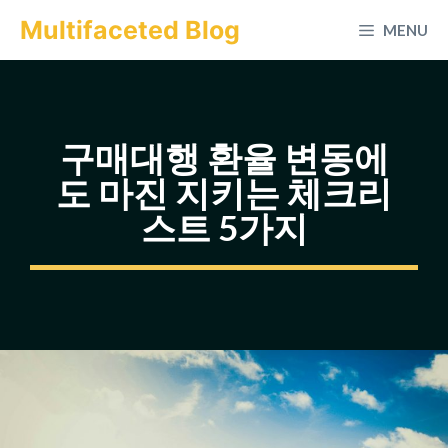
컨
Multifaceted Blog
MENU
텐
츠
로
건
구매대행 환율 변동에
너
도 마진 지키는 체크리
뛰
스트 5가지
기