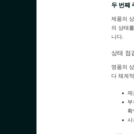
두 번째 
제품의 상
의 상태를
니다.
상태 점
명품의 상
다 체계적
제
부
확
사