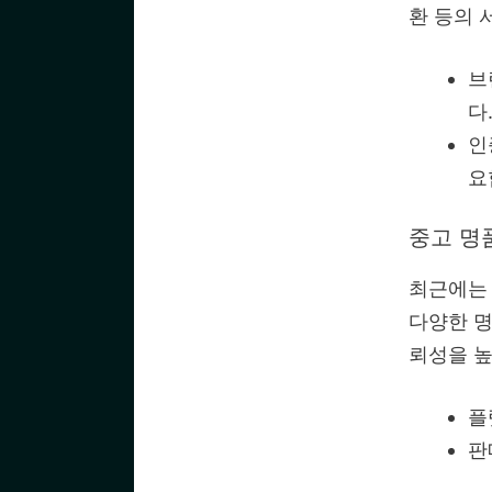
환 등의 
브
다
인
요
중고 명
최근에는 
다양한 명
뢰성을 높
플
판