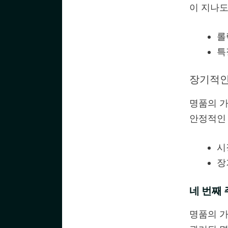
이 지나도
롤
특
장기적인
명품의 가
안정적인 
시
장
네 번째 
명품의 가