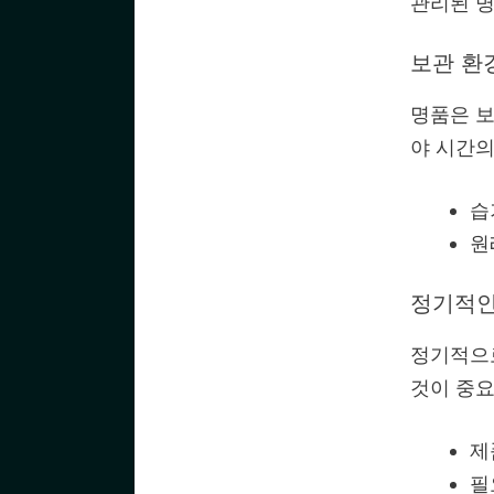
관리된 명
보관 환
명품은 보
야 시간의
습
원
정기적인
정기적으
것이 중요
제
필