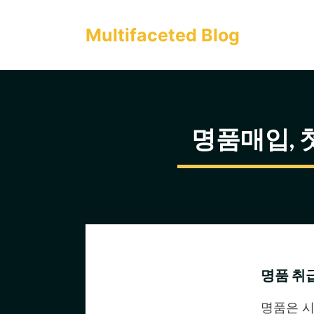
컨
텐
Multifaceted Blog
츠
로
건
너
명품매입, 
뛰
기
명품 취
명품은 시