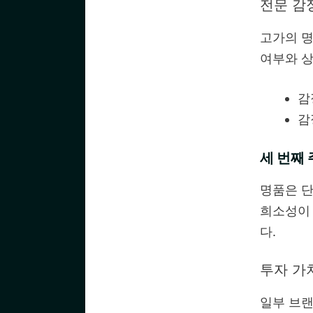
전문 감
고가의 명
여부와 상
감
감
세 번째 
명품은 단
희소성이 
다.
투자 가
일부 브랜