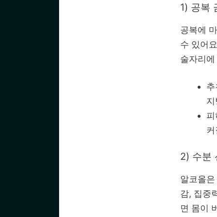
1) 공복
공복에 
수 있어요
술자리에 
추
지
피
커
2) 수분
알코올은
감, 집중
면 몸이 