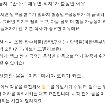
 금지: “안주로 때우면 되지”가 함정인 이유
마시면 알코올 흡수가 빨라져 혈중알코올농도가 더 급격히
. 그러면 취기도 빨리 오고, 다음 날도 더 힘들 가능성이 
들어가기 전 ‘기본 식사’가 중요한 이유예요.
천 식사 조합: 탄수화물(밥/빵/감자) + 단백질(계란/두부/
방 소량(견과/아보카도/올리브유)
하기: 맵고 짠 자극적인 음식만 단독으로 먹기(갈증과 위
질 수 있어요)
 선충전: 물을 “미리” 마셔야 효과가 커요
 이뇨 작용을 촉진해서
탈수
를 유발하기 쉬워요. 탈수는 
력 저하를 악화시키는 대표 요인입니다. 시작 전에 물을 
버티는 시간이 달라져요.