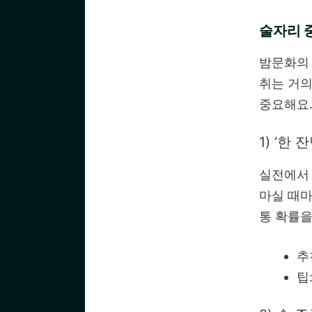
술자리 중
밤문화의 
취는 거의
중요해요
1) ‘한
실전에서 
마실 때마
통 확률을
추
팁