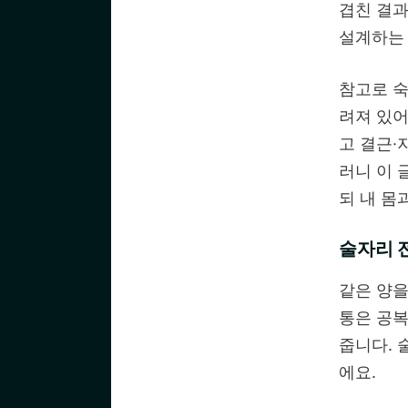
겹친 결과
설계하는 
참고로 숙
려져 있어
고 결근·
러니 이 
되 내 몸
술자리 전
같은 양을
통은 공복
줍니다. 
에요.