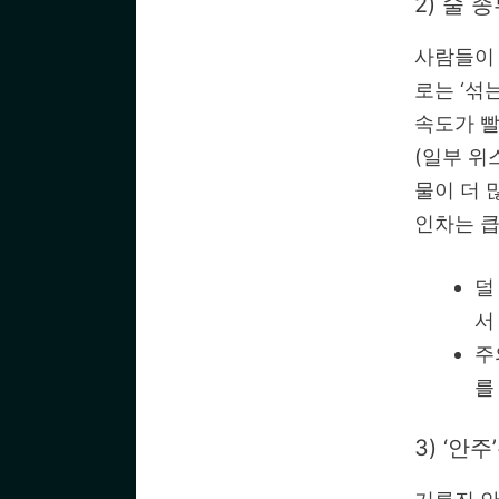
2) 술 
사람들이 
로는 ‘섞
속도가 빨
(일부 위스
물이 더 
인차는 큽
덜
서
주
를
3) ‘안