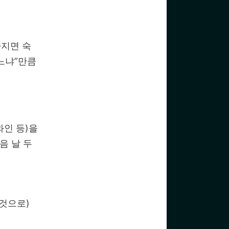
라지면 숙
시느냐”만큼
와인 등)을
음 날 두
 것으로)