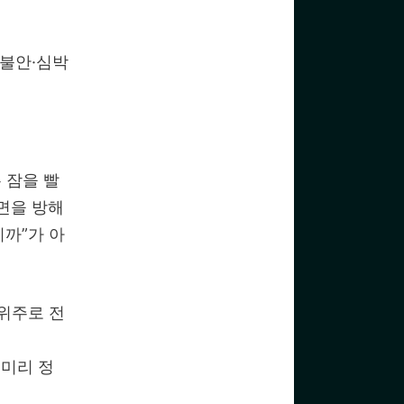
 불안·심박
 잠을 빨
면을 방해
니까”가 아
 위주로 전
 미리 정