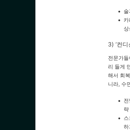
술
카
상
3) ‘컨
전문가들이
리 들게 
해서 회복
니라, 수
전
략
스
하