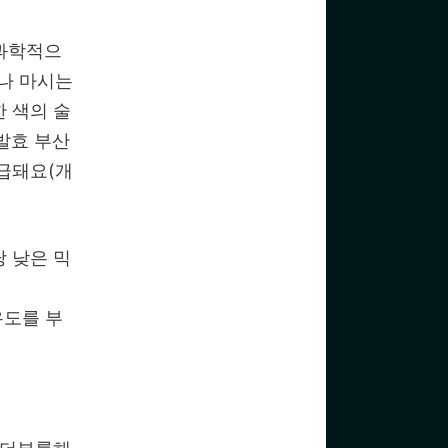
 과학적으
거나 마시는
 색의 술
 발효 부산
언급돼요(개
당 낮은 믹
유도를 부