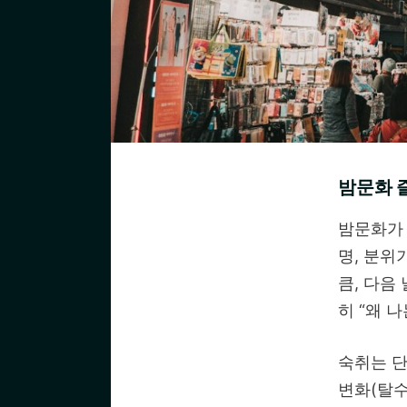
밤문화 즐
밤문화가 
명, 분위
큼, 다음
히 “왜 
숙취는 단
변화(탈수