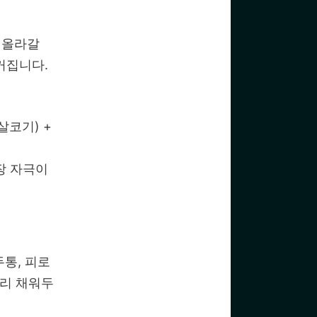
 올라갈
커집니다.
살코기) +
장 자극이
두통, 피로
미리 채워두