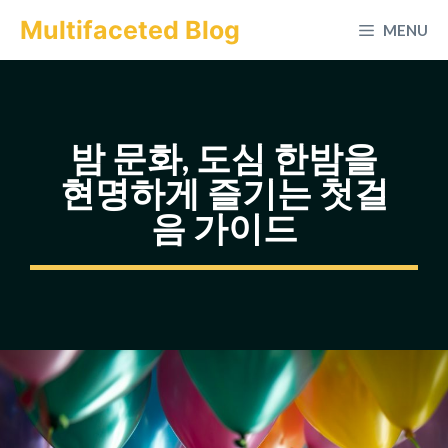
컨
Multifaceted Blog
MENU
텐
츠
로
건
밤 문화, 도심 한밤을
너
현명하게 즐기는 첫걸
뛰
음 가이드
기