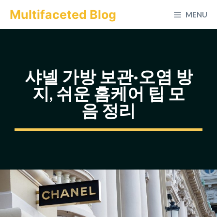
컨
Multifaceted Blog
MENU
텐
츠
로
건
샤넬 가방 보관·오염 방
너
지, 쉬운 홈케어 팁 모
뛰
음 정리
기