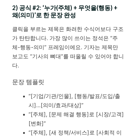
2) 공식 #2: ‘누가(주체) + 무엇을(행동) +
왜(의미)’로 한 문장 완성
클릭을 부르는 제목은 화려한 수식어보다 구조
가 탄탄합니다. 가장 많이 쓰이는 정석은 “주
체-행동-의미” 프레임이에요. 기자는 제목만
보고도 “기사의 뼈대”를 떠올릴 수 있어야 합니
다.
문장 템플릿
“[기업/기관/인물], [행동/발표/도입/출
시]…[의미/효과/대상]”
“[주체], [문제 해결 행동]로 [시장/고객]
[변화]”
“[주체], [새 정책/서비스]로 [사회적 이