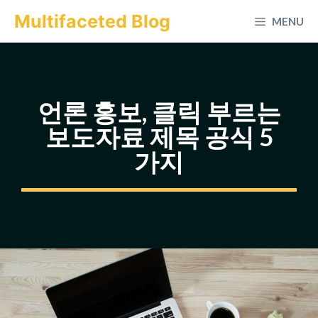
컨
Multifaceted Blog
MENU
텐
츠
로
건
언론 홍보, 클릭 부르는
너
보도자료 제목 공식 5
뛰
가지
기