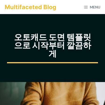
컨
Multifaceted Blog
MENU
텐
츠
로
건
오토캐드 도면 템플릿
너
으로 시작부터 깔끔하
뛰
게
기