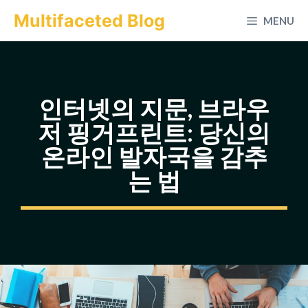
컨
Multifaceted Blog
MENU
텐
츠
로
건
인터넷의 지문, 브라우
너
저 핑거프린트: 당신의
뛰
온라인 발자국을 감추
기
는 법