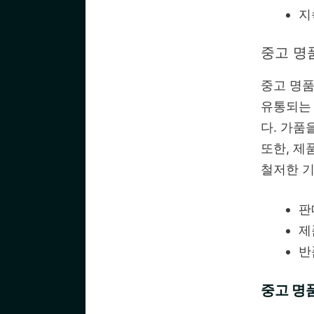
지
중고 명
중고 명품
유통되는 
다. 가품
또한, 제
철저한 기
판
제
반
중고 명