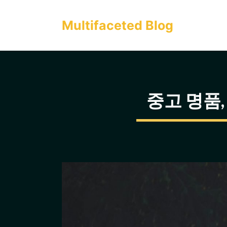
컨
텐
Multifaceted Blog
츠
로
건
너
중고 명품,
뛰
기