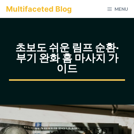
컨
Multifaceted Blog
MENU
텐
츠
로
건
초보도 쉬운 림프 순환·
너
부기 완화 홈 마사지 가
뛰
이드
기