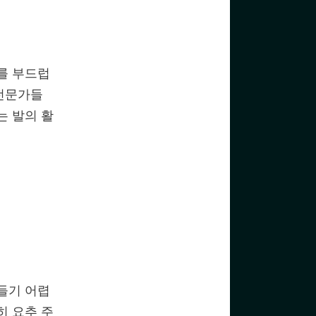
를 부드럽
 전문가들
는 발의 활
들기 어렵
히 요추 주