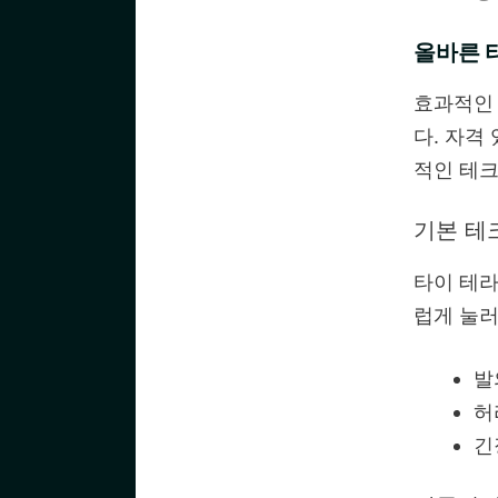
올바른 
효과적인
다. 자격
적인 테크
기본 테
타이 테라
럽게 눌러
발
허
긴