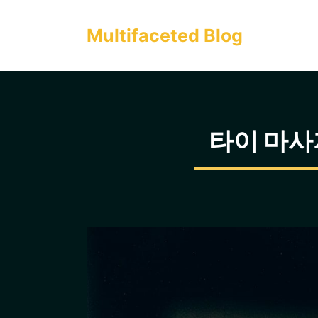
컨
텐
Multifaceted Blog
츠
로
건
너
타이 마사
뛰
기