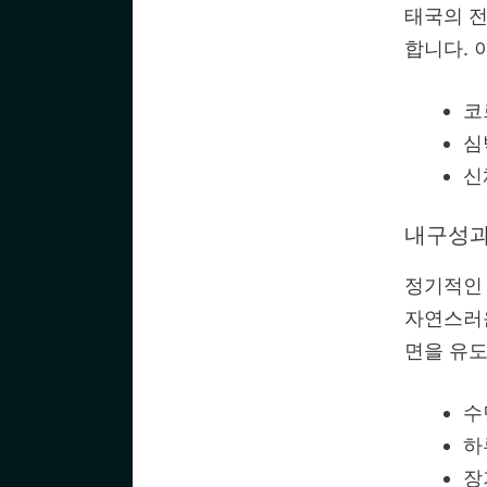
태국의 전
합니다. 
코
심
신
내구성과
정기적인
자연스러운
면을 유도
수
하
장