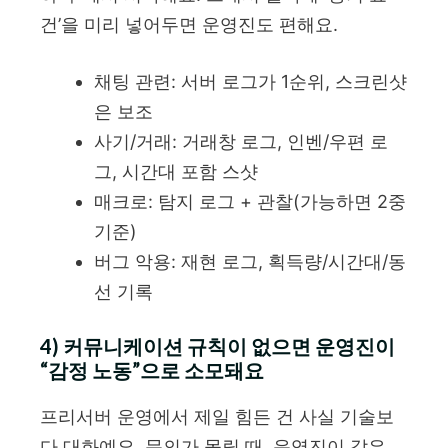
건’을 미리 넣어두면 운영진도 편해요.
채팅 관련: 서버 로그가 1순위, 스크린샷
은 보조
사기/거래: 거래창 로그, 인벤/우편 로
그, 시간대 포함 스샷
매크로: 탐지 로그 + 관찰(가능하면 2중
기준)
버그 악용: 재현 로그, 획득량/시간대/동
선 기록
4) 커뮤니케이션 규칙이 없으면 운영진이
“감정 노동”으로 소모돼요
프리서버 운영에서 제일 힘든 건 사실 기술보
다 대화예요. 문의가 몰릴 때, 운영진이 같은