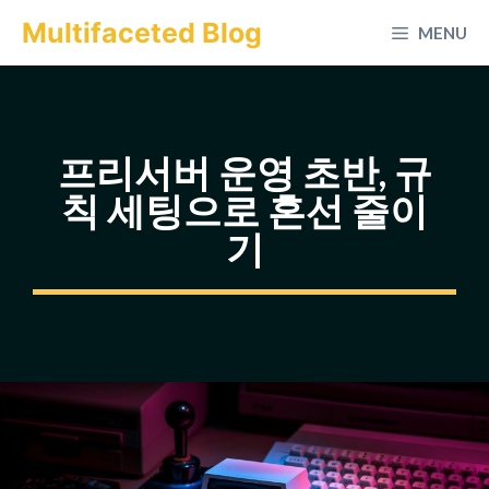
컨
Multifaceted Blog
MENU
텐
츠
로
건
프리서버 운영 초반, 규
너
칙 세팅으로 혼선 줄이
뛰
기
기