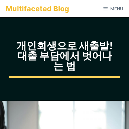
컨
Multifaceted Blog
MENU
텐
츠
로
건
개인회생으로 새출발!
너
대출 부담에서 벗어나
뛰
는 법
기