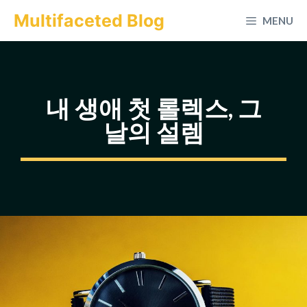
컨
Multifaceted Blog
MENU
텐
츠
로
건
내 생애 첫 롤렉스, 그
너
날의 설렘
뛰
기