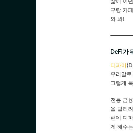
삶에 어떤
구랑 카페
와 봐!
DeFi가
디파이
(D
우리말로 
그렇게 복
전통 금융
을 빌리려
런데 디파
게 해주는