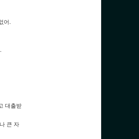
없어.
.
고 대출받
나 큰 자