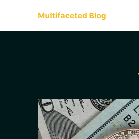
컨
텐
Multifaceted Blog
츠
로
건
너
뛰
기