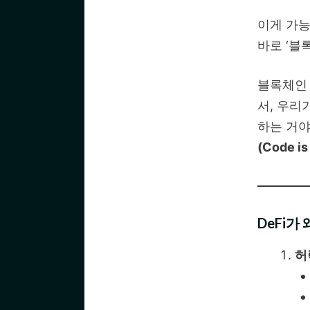
이게 가능
바로 ‘블
블록체인 
서, 우리
하는 거야
(Code is
DeFi가
허