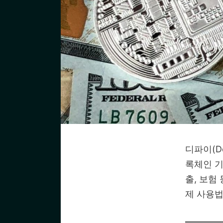
디파이(D
록체인 기
출, 보험
제 사용법