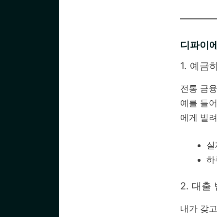
디파이에
1. 예금
전통 금융
예를 들어
에게 빌려
실
하
2. 대출
내가 갖고