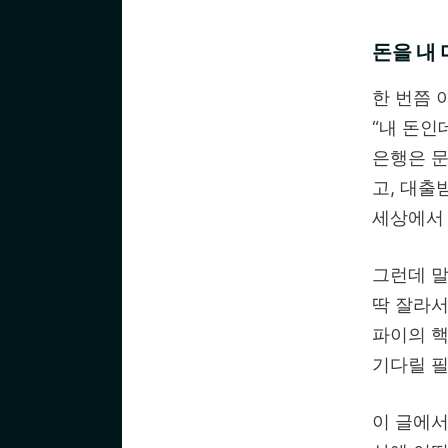
돈을 내
한 번쯤 
“내 돈인데
은행은 문
고, 대출
세상에서 
그런데 말
딱 잘라서
파이의 핵
기다릴 필
이 글에서