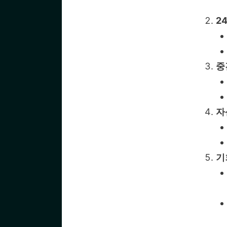
2
중
자
기