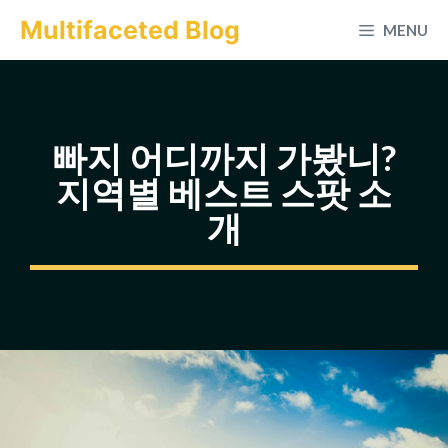
컨
Multifaceted Blog
MENU
텐
츠
로
건
빠지 어디까지 가봤니?
너
지역별 베스트 스팟 소
뛰
개
기