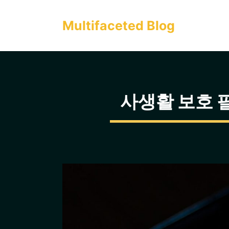
컨
텐
Multifaceted Blog
츠
로
건
너
사생활 보호 필
뛰
기