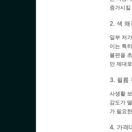
증가시킬 
2. 색 
일부 저
이는 특
불편을 초
만 제대로
3. 필름
사생활 
감도가 떨
가 필요한
4. 가격