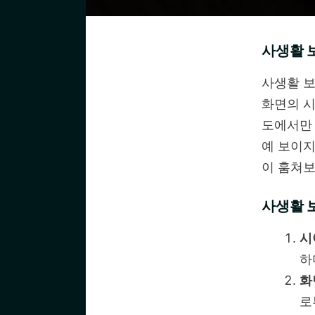
사생활 
사생활 보
화면의 시
도에서만 
예 보이지
이 훔쳐보
사생활 
시
하
화
로