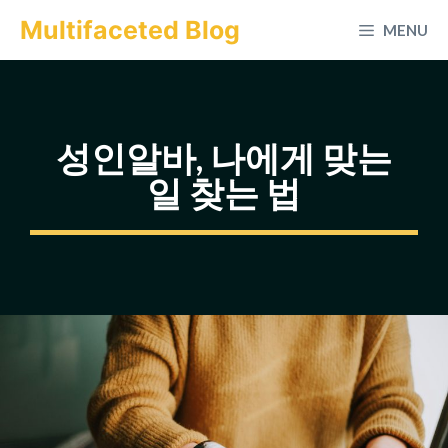
컨
Multifaceted Blog
MENU
텐
츠
로
건
성인알바, 나에게 맞는
너
일 찾는 법
뛰
기