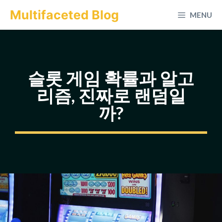
컨
Multifaceted Blog
MENU
텐
츠
로
건
슬롯 게임 확률과 알고
너
리즘, 진짜로 랜덤일
뛰
까?
기