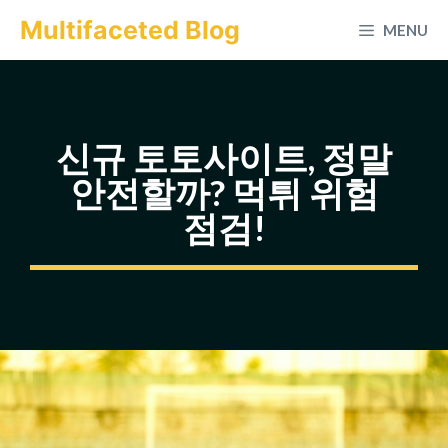
컨
Multifaceted Blog
MENU
텐
츠
로
건
신규 토토사이트, 정말
너
안전할까? 먹튀 위험
뛰
점검!
기