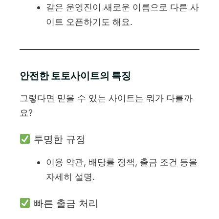
같은 운영진이 새로운 이름으로 다른 사
이트 오픈하기도 해요.
안전한 토토사이트의 특징
그렇다면 믿을 수 있는 사이트는 뭐가 다를까
요?
투명한 규정
이용 약관, 배당률 정책, 출금 조건 등을
자세히 설명.
빠른 출금 처리