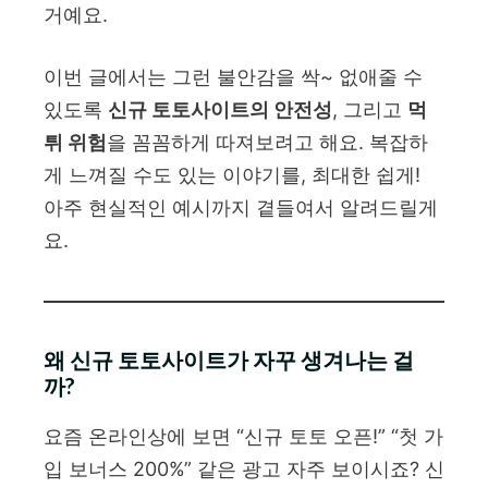
거예요.
이번 글에서는 그런 불안감을 싹~ 없애줄 수
있도록
신규 토토사이트의 안전성
, 그리고
먹
튀 위험
을 꼼꼼하게 따져보려고 해요. 복잡하
게 느껴질 수도 있는 이야기를, 최대한 쉽게!
아주 현실적인 예시까지 곁들여서 알려드릴게
요.
왜 신규 토토사이트가 자꾸 생겨나는 걸
까?
요즘 온라인상에 보면 “신규 토토 오픈!” “첫 가
입 보너스 200%” 같은 광고 자주 보이시죠? 신