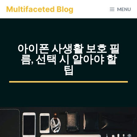
컨
Multifaceted Blog
MENU
텐
츠
로
건
아이폰 사생활 보호 필
너
름, 선택 시 알아야 할
뛰
팁
기