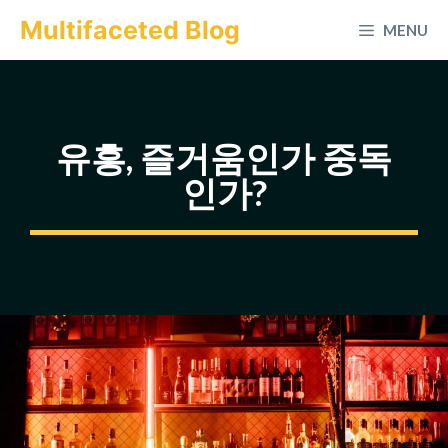
컨
Multifaceted Blog
MENU
텐
츠
로
건
유흥, 즐거움인가 중독
너
인가?
뛰
기