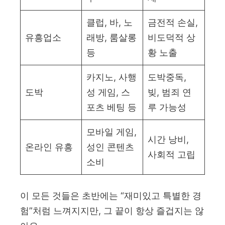
클럽, 바, 노
금전적 손실,
유흥업소
래방, 룸살롱
비도덕적 상
등
황 노출
카지노, 사행
도박중독,
도박
성 게임, 스
빚, 범죄 연
포츠 베팅 등
루 가능성
모바일 게임,
시간 낭비,
온라인 유흥
성인 콘텐츠
사회적 고립
소비
이 모든 것들은 초반에는 “재미있고 특별한 경
험”처럼 느껴지지만, 그 끝이 항상 즐겁지는 않