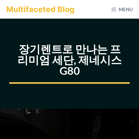
컨
Multifaceted Blog
MENU
텐
츠
로
건
장기렌트로 만나는 프
너
리미엄 세단, 제네시스
뛰
G80
기